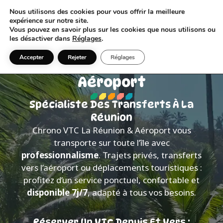
Nous utilisons des cookies pour vous offrir la meilleure
expérience sur notre site.
Vous pouvez en savoir plus sur les cookies que nous utilisons ou
les désactiver dans
Réglages
.
Accepter
Rejeter
Réglages
Chrono VTC La Réunion &
Aéroport
Spécialiste Des Transferts À La
Réunion
Chrono VTC La Réunion & Aéroport vous
transporte sur toute l’île avec
professionnalisme
. Trajets privés, transferts
vers l’aéroport ou déplacements touristiques :
profitez d’un service ponctuel, confortable et
disponible 7j/7
, adapté à tous vos besoins.
Réserver Un VTC Depuis Et Vers :